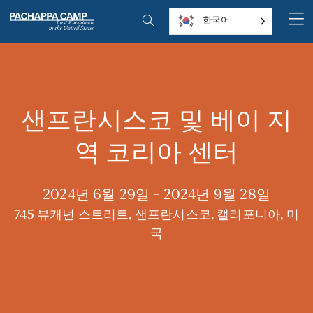
콘
한국어
텐
츠
로
건
너
샌프란시스코 및 베이 지
뛰
기
역 코리아 센터
2024년 6월 29일 - 2024년 9월 28일
745 뷰캐넌 스트리트, 샌프란시스코, 캘리포니아, 미
국